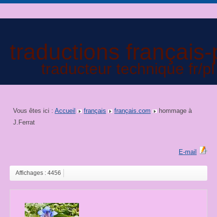
traductions français-
traducteur technique fr/pl
Vous êtes ici :
Accueil
français
français.com
hommage à
J.Ferrat
E-mail
Affichages : 4456